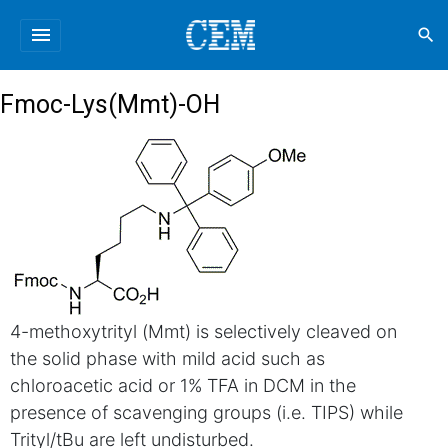
menu
search
Fmoc-Lys(Mmt)-OH
4-methoxytrityl (Mmt) is selectively cleaved on
the solid phase with mild acid such as
chloroacetic acid or 1% TFA in DCM in the
presence of scavenging groups (i.e. TIPS) while
Trityl/tBu are left undisturbed.