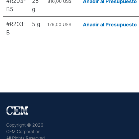
#R203-
25
Añadir al Presupuesto
816,00 US$
B5
g
#R203-
5 g
Añadir al Presupuesto
179,00 US$
B
Copyright © 2026
CEM Corporation
All Rights Reserved