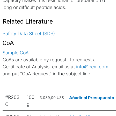
capacity makes this resin ideal for preparation of
long or difficult peptide acids.
Related Literature
Safety Data Sheet (SDS)
CoA
Sample CoA
CoAs are available by request. To request a
Certificate of Analysis, email us at
info@cem.com
and put "CoA Request" in the subject line.
#R203-
100
Añadir al Presupuesto
3.039,00 US$
C
g