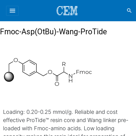
menu
search
Fmoc-Asp(OtBu)-Wang-ProTide
Loading: 0.20-0.25 mmol/g. Reliable and cost
effective ProTide™ resin core and Wang linker pre-
loaded with Fmoc-amino acids. Low loading