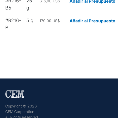
#R216-
25
Añadir al Presupuesto
816,00 US$
B5
g
#R216-
5 g
Añadir al Presupuesto
179,00 US$
B
Copyright © 2026
CEM Corporation
All Rights Reserved