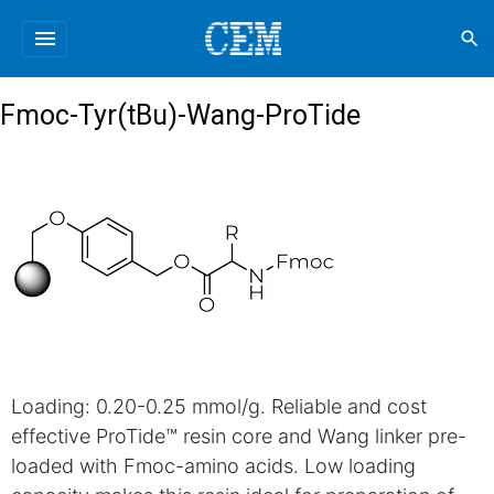
menu
search
Fmoc-Tyr(tBu)-Wang-ProTide
Loading: 0.20-0.25 mmol/g. Reliable and cost
effective ProTide™ resin core and Wang linker pre-
loaded with Fmoc-amino acids. Low loading