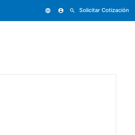
Solicitar Cotización
language
account_circle
search