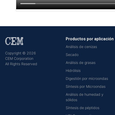
Productos por aplicación
Análisis de cenizas
Copyright © 2026
Secado
CEM Corporation
Análisis de grasas
All Rights Reserved
Hidrólisis
Digestión por microondas
Síntesis por Microondas
Análisis de humedad y
sólidos
Síntesis de péptidos