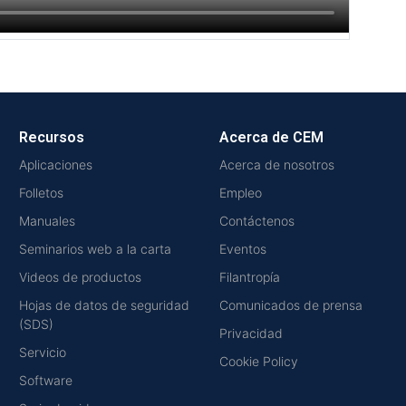
Recursos
Acerca de CEM
Aplicaciones
Acerca de nosotros
Folletos
Empleo
Manuales
Contáctenos
Seminarios web a la carta
Eventos
Videos de productos
Filantropía
Hojas de datos de seguridad
Comunicados de prensa
(SDS)
Privacidad
Servicio
Cookie Policy
Software