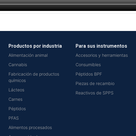
Productos por industria
Para sus instrumentos
Alimentación animal
Accesorios y herramientas
Cannabis
Consumibles
Fabricación de productos
Péptidos BPF
químicos
Piezas de recambio
Lácteos
Reactivos de SPPS
Carnes
Péptidos
PFAS
Alimentos procesados