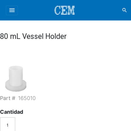
menu
search
80 mL Vessel Holder
Part #
165010
Cantidad