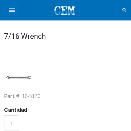
menu
search
7/16 Wrench
Part #
164820
Cantidad