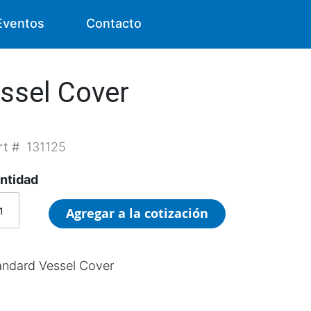
Eventos
Contacto
ssel Cover
rt #
131125
ntidad
Agregar a la cotización
andard Vessel Cover