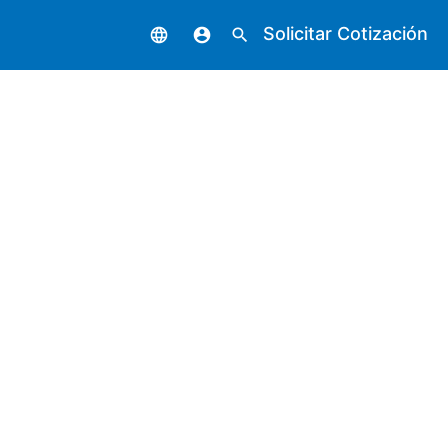
Solicitar Cotización
language
account_circle
search