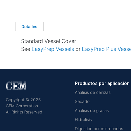
Detalles
Standard Vessel Cover
See
EasyPrep Vessels
or
EasyPrep Plus Vess
Productos por aplicación
Análisis de cenizas
Copyright © 2026
Secado
CEM Corporation
Análisis de grasas
All Rights Reserved
Hidrólisis
Digestión por microondas