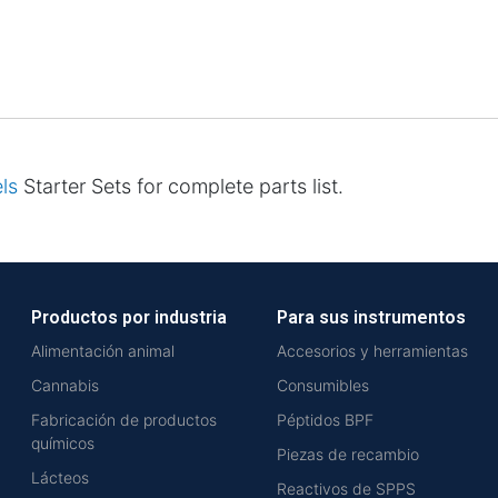
els
Starter Sets for complete parts list.
Productos por industria
Para sus instrumentos
Alimentación animal
Accesorios y herramientas
Cannabis
Consumibles
Fabricación de productos
Péptidos BPF
químicos
Piezas de recambio
Lácteos
Reactivos de SPPS