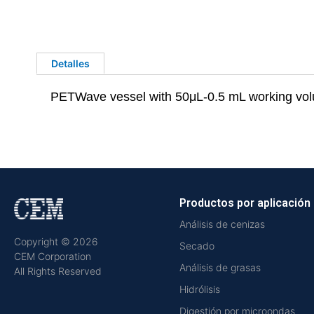
Detalles
PETWave vessel with 50μL-0.5 mL working vo
Productos por aplicación
Análisis de cenizas
Copyright © 2026
Secado
CEM Corporation
Análisis de grasas
All Rights Reserved
Hidrólisis
Digestión por microondas