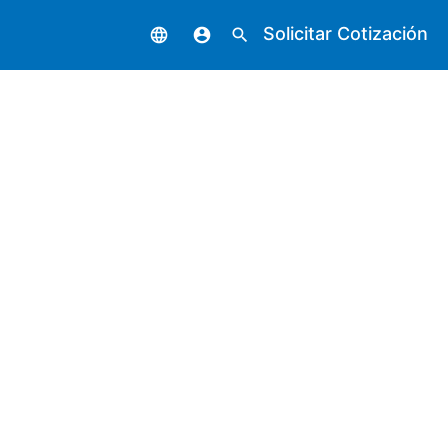
Solicitar Cotización
language
account_circle
search