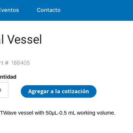
Eventos
Contacto
l Vessel
rt #
186405
ntidad
Agregar a la cotización
TWave vessel with 50μL-0.5 mL working volume.