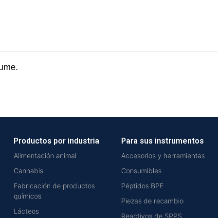
lume.
Productos por industria
Para sus instrumentos
Alimentación animal
Accesorios y herramientas
Cannabis
Consumibles
Fabricación de productos
Péptidos BPF
químicos
Piezas de recambio
Lácteos
Reactivos de SPPS