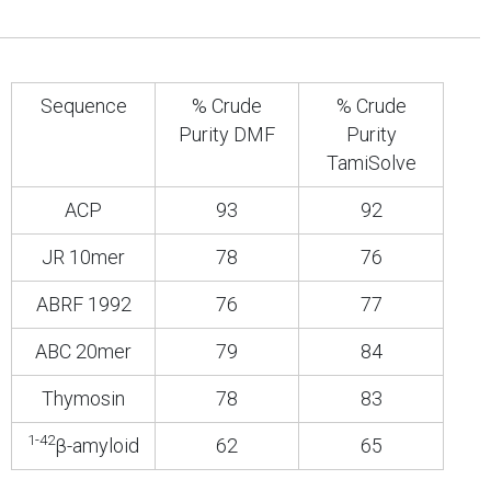
Sequence
% Crude
% Crude
Purity DMF
Purity
TamiSolve
ACP
93
92
JR 10mer
78
76
ABRF 1992
76
77
ABC 20mer
79
84
Thymosin
78
83
1-42
β-amyloid
62
65