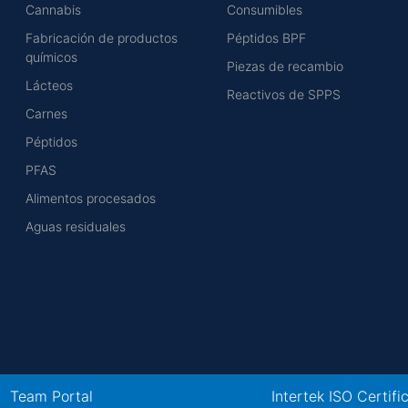
Cannabis
Consumibles
Fabricación de productos
Péptidos BPF
químicos
Piezas de recambio
Lácteos
Reactivos de SPPS
Carnes
Péptidos
PFAS
Alimentos procesados
Aguas residuales
Team Portal
Intertek ISO Certifi