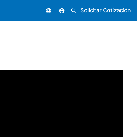
Solicitar Cotización
language
account_circle
search