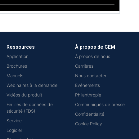
Ressources
À propos de CEM
Application
À propos de nous
Brochures
Carrières
Manuels
Nous contacter
Webinaires à la demande
Evénements
Vidéos du produit
Philanthropie
Feuilles de données de
Communiqués de presse
sécurité (FDS)
Confidentialité
Service
Cookie Policy
Logiciel