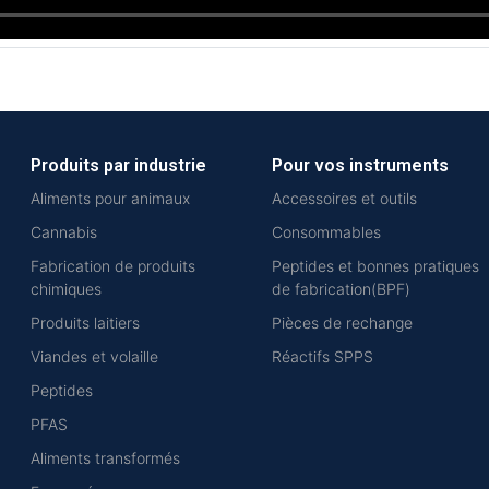
Produits par industrie
Pour vos instruments
Aliments pour animaux
Accessoires et outils
Cannabis
Consommables
Fabrication de produits
Peptides et bonnes pratiques
chimiques
de fabrication(BPF)
Produits laitiers
Pièces de rechange
Viandes et volaille
Réactifs SPPS
Peptides
PFAS
Aliments transformés