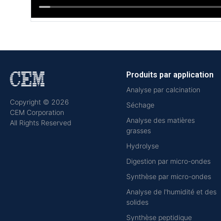
Produits par application
Analyse par calcination
Copyright © 2026
Séchage
CEM Corporation
Analyse des matières
All Rights Reserved
grasses
Hydrolyse
Digestion par micro-ondes
Synthèse par micro-ondes
Analyse de l'humidité et des
solides
Synthèse peptidique