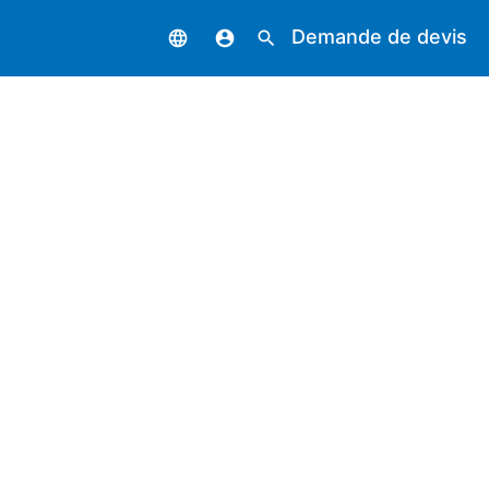
Demande de devis
language
account_circle
search