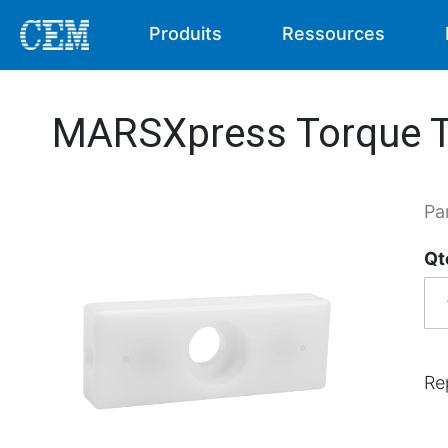
Produits
Ressources
MARSXpress Torque T
Pa
Qt
Re