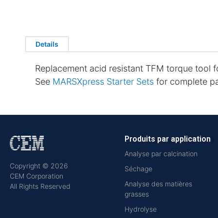
Details
Replacement acid resistant TFM torque tool 
See
MARSXpress Starter Sets
for complete par
Produits par application
Analyse par calcination
Copyright © 2026
Séchage
CEM Corporation
Analyse des matières
All Rights Reserved
grasses
Hydrolyse