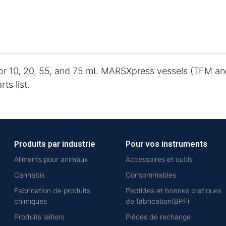
for 10, 20, 55, and 75 mL MARSXpress vessels (TFM an
ts list.
Produits par industrie
Pour vos instruments
Aliments pour animaux
Accessoires et outils
Cannabis
Consommables
Fabrication de produits
Peptides et bonnes pratiques
chimiques
de fabrication(BPF)
Produits laitiers
Pièces de rechange