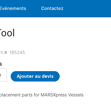
Evénements
Contactez
ool
rt #
185245
é
Ajouter au devis
placement parts for MARSXpress Vessels