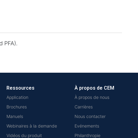
d PFA).
Ressources
À propos de CEM
Application
À propos de nous
Brochures
Carrières
Manuels
Nous contacter
Webinaires à la demande
Evénements
Vidéos du produit
Philanthropie