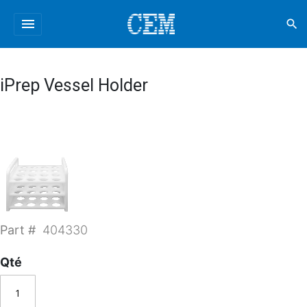
menu
search
iPrep Vessel Holder
Part #
404330
Qté