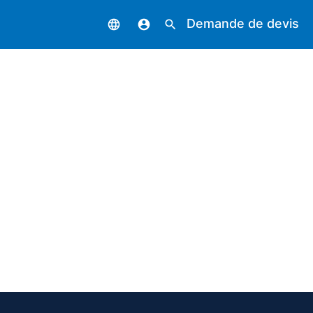
Demande de devis
language
account_circle
search