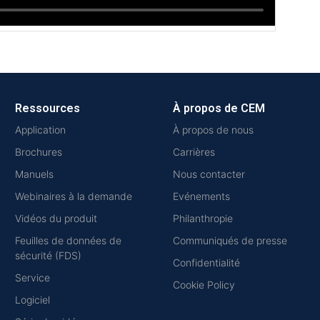
Ressources
À propos de CEM
Application
À propos de nous
Brochures
Carrières
Manuels
Nous contacter
Webinaires à la demande
Evénements
Vidéos du produit
Philanthropie
Feuilles de données de
Communiqués de presse
sécurité (FDS)
Confidentialité
Service
Cookie Policy
Logiciel