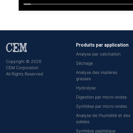
Produits par application
Analyse par calcination
Copyright © 2026
Séchage
CEM Corporation
Analyse des matières
All Rights Reserved
grasses
Hydrolyse
Digestion par micro-ondes
Synthèse par micro-ondes
Analyse de l'humidité et des
solides
Synthèse peptidique