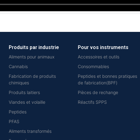
Produits par industrie
Pour vos instruments
Aliments pour animaux
Accessoires et outils
Cannabis
Consommables
Fabrication de produits
Peptides et bonnes pratiques
chimiques
de fabrication(BPF)
Produits laitiers
Pièces de rechange
Viandes et volaille
Réactifs SPPS
Peptides
PFAS
Aliments transformés