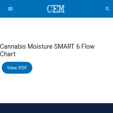
menu
search
Cannabis Moisture SMART 6 Flow
Chart
View PDF