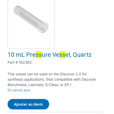
10 mL Pre
s
s
ure Ve
s
s
el, Quartz
Part #
162362
This vessel can be used on the Discover 2.0 for
synthesis applications. (Not compatible with Discover
Benchmate, Labmate, S-Class, or SP.)
En savoir plus
Ajouter au devis