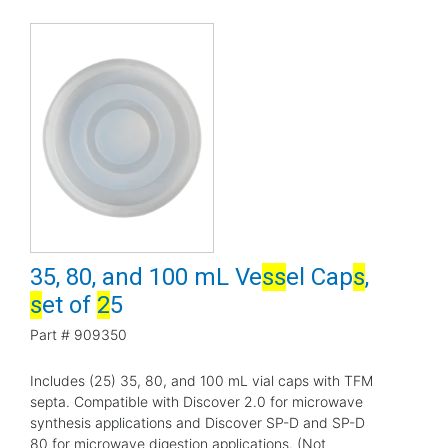
35, 80, and 100 mL Ve
s
s
el Cap
s
,
s
et of
2
5
Part #
909350
Includes (25) 35, 80, and 100 mL vial caps with TFM
septa. Compatible with Discover 2.0 for microwave
synthesis applications and Discover SP-D and SP-D
80 for microwave digestion applications. (Not