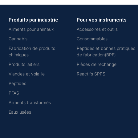
Produits par industrie
Pour vos instruments
Aliments pour animaux
Accessoires et outils
Cannabis
Consommables
Fabrication de produits
Peptides et bonnes pratiques
chimiques
de fabrication(BPF)
Produits laitiers
Pièces de rechange
Viandes et volaille
Réactifs SPPS
Peptides
PFAS
Aliments transformés
Eaux usées