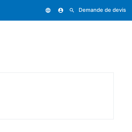
Demande de devis
language
account_circle
search