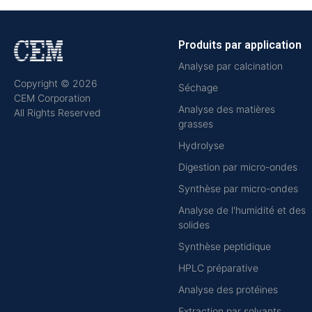
Produits par application
Analyse par calcination
Copyright © 2026
Séchage
CEM Corporation
Analyse des matières
All Rights Reserved
grasses
Hydrolyse
Digestion par micro-ondes
Synthèse par micro-ondes
Analyse de l'humidité et des
solides
Synthèse peptidique
HPLC préparative
Analyse des protéines
Extraction par solvants