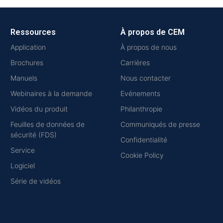
Ressources
À propos de CEM
Application
À propos de nous
Brochures
Carrières
Manuels
Nous contacter
Webinaires à la demande
Evénements
Vidéos du produit
Philanthropie
Feuilles de données de
Communiqués de presse
sécurité (FDS)
Confidentialité
Service
Cookie Policy
Logiciel
Série de vidéos