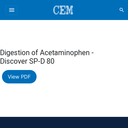
menu
search
Digestion of Acetaminophen -
Discover SP-D 80
View PDF