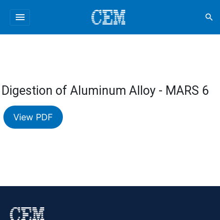
menu
search
Digestion of Aluminum Alloy - MARS 6
View PDF