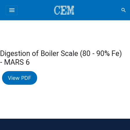
menu
search
Digestion of Boiler Scale (80 - 90% Fe)
- MARS 6
View PDF