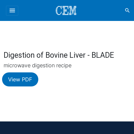
menu
search
Digestion of Bovine Liver - BLADE
microwave digestion recipe
View PDF