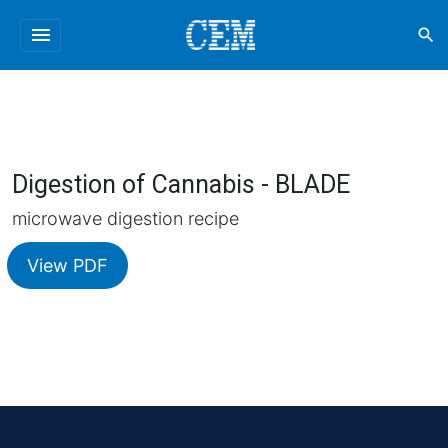
menu
search
Digestion of Cannabis - BLADE
microwave digestion recipe
View PDF