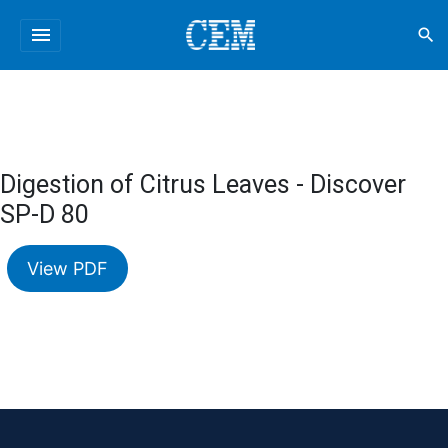
menu
search
Digestion of Citrus Leaves - Discover
SP-D 80
View PDF