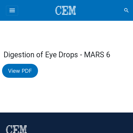
menu
search
Digestion of Eye Drops - MARS 6
View PDF