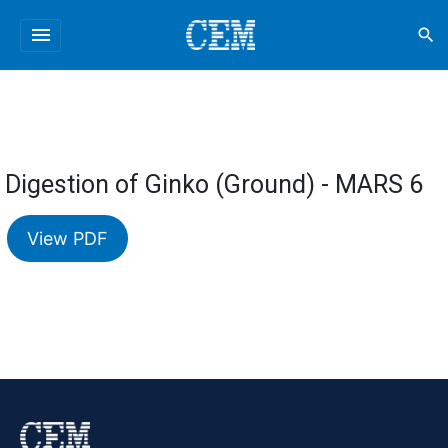
menu
search
Digestion of Ginko (Ground) - MARS 6
View PDF