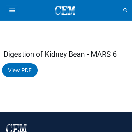
menu
search
Digestion of Kidney Bean - MARS 6
View PDF