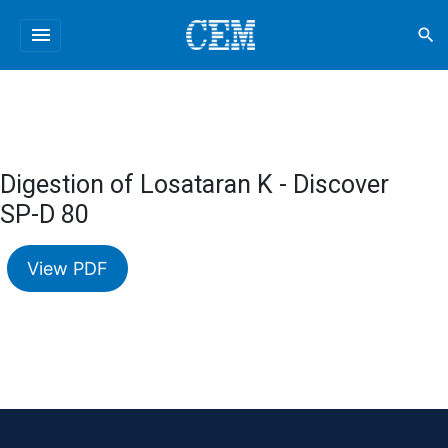
menu
search
Digestion of Losataran K - Discover
SP-D 80
View PDF