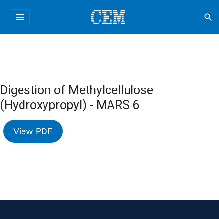
menu
search
Digestion of Methylcellulose
(Hydroxypropyl) - MARS 6
View PDF