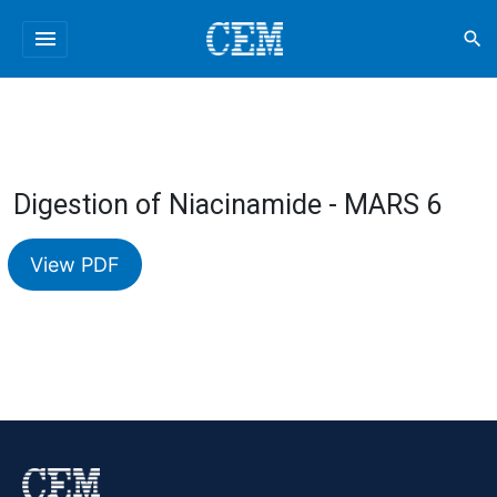
menu
search
Digestion of Niacinamide - MARS 6
View PDF