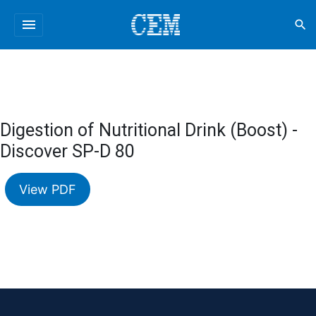
menu
search
Digestion of Nutritional Drink (Boost) -
Discover SP-D 80
View PDF