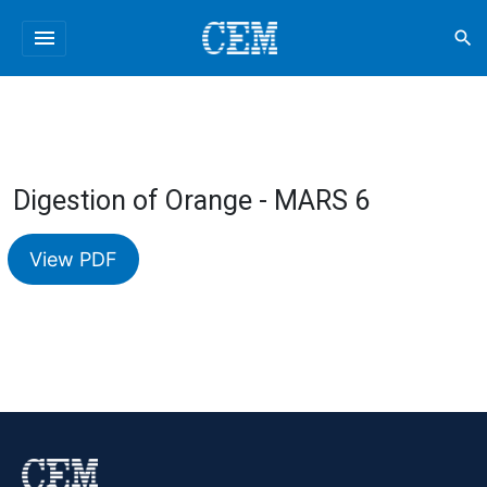
menu
search
Digestion of Orange - MARS 6
View PDF