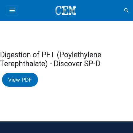
menu
search
Digestion of PET (Poylethylene
Terephthalate) - Discover SP-D
View PDF