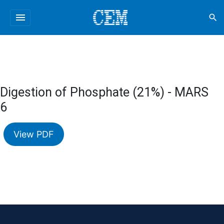
menu
search
Digestion of Phosphate (21%) - MARS
6
View PDF