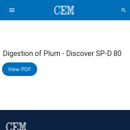
menu
search
Digestion of Plum - Discover SP-D 80
View PDF