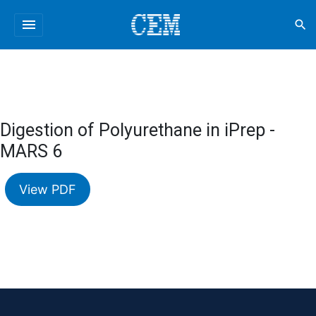
menu
search
Digestion of Polyurethane in iPrep -
MARS 6
View PDF