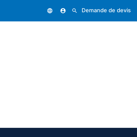
Demande de devis
language
account_circle
search