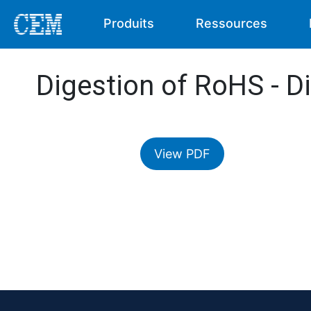
Produits
Ressources
Digestion of RoHS - D
View PDF