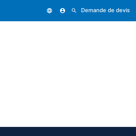
Demande de devis
language
account_circle
search