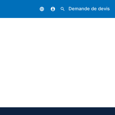
Demande de devis
language
account_circle
search