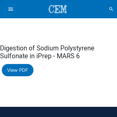
menu
search
Digestion of Sodium Polystyrene
Sulfonate in iPrep - MARS 6
View PDF