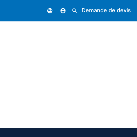
Demande de devis
language
account_circle
search