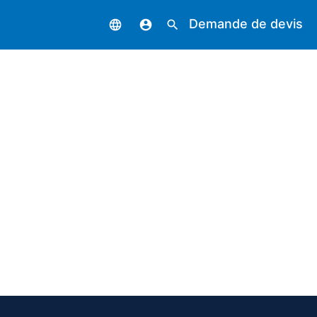
Demande de devis
language
account_circle
search