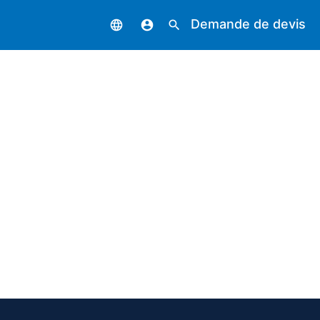
Demande de devis
language
account_circle
search