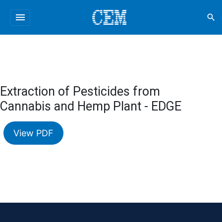
menu
search
Extraction of Pesticides from
Cannabis and Hemp Plant - EDGE
View PDF