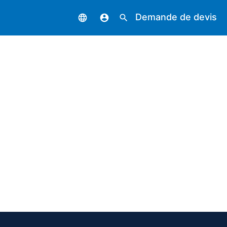
Demande de devis
language
account_circle
search