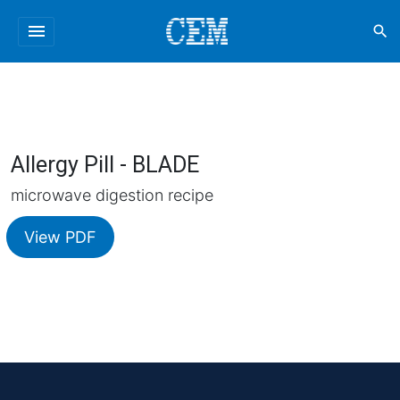
menu
search
Allergy Pill - BLADE
microwave digestion recipe
View PDF