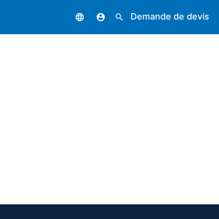
Demande de devis
language
account_circle
search