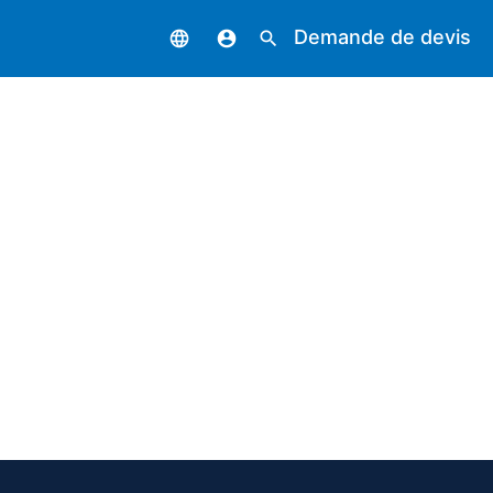
Demande de devis
language
account_circle
search