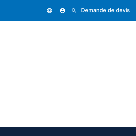
Demande de devis
language
account_circle
search