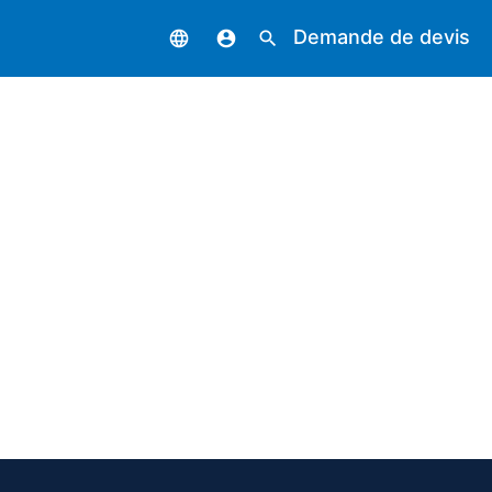
Demande de devis
language
account_circle
search